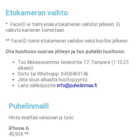
Etukameran vaihto
* FaceID ei toimi enää etukameran vaihdon jälkeen. Ei
vaikuta kameran toimintaan.
** FaceID toimii etukameran vaihdon sekä huollon jälkeen
Ota huoltoon suoraa yhteys ja tuo puhelin huoltoon.
Tuo liikkeeseemme teiskontie 17, Tampere (1.10.25
alkaen)
Soita tai Whatsapp: 0458469146
Jätä sivun alhaalta huoltopyyntö
Laita sähköpostia
info@
puhelinmaa
.fi
Puhelinmalli
Hinta sisältää varaosan ja työn
iPhone 6
49,95€ **