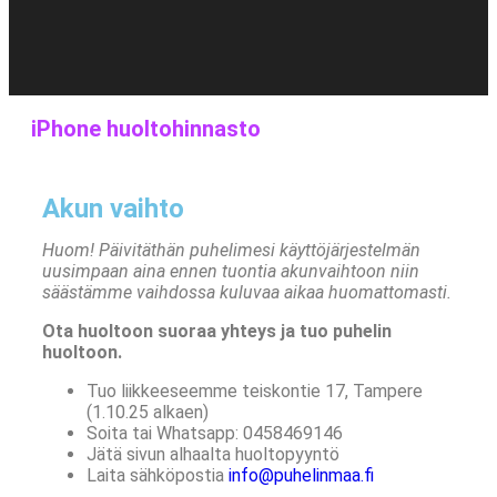
iPhone huoltohinnasto
Akun vaihto
Huom! Päivitäthän puhelimesi käyttöjärjestelmän
uusimpaan aina ennen tuontia akunvaihtoon niin
säästämme vaihdossa kuluvaa aikaa huomattomasti.
Ota huoltoon suoraa yhteys ja tuo puhelin
huoltoon.
Tuo liikkeeseemme teiskontie 17, Tampere
(1.10.25 alkaen)
Soita tai Whatsapp: 0458469146
Jätä sivun alhaalta huoltopyyntö
Laita sähköpostia
info@
puhelinmaa
.fi