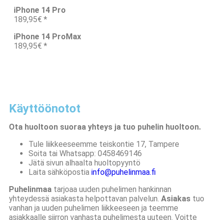
iPhone 14 Pro
189,95€ *
iPhone 14 ProMax
189,95€ *
Käyttöönotot
Ota huoltoon suoraa yhteys ja tuo puhelin huoltoon.
Tule liikkeeseemme teiskontie 17, Tampere
Soita tai Whatsapp: 0458469146
Jätä sivun alhaalta huoltopyyntö
Laita sähköpostia
info@
puhelinmaa
.fi
Puhelinmaa
tarjoaa uuden puhelimen hankinnan
yhteydessä asiakasta helpottavan palvelun.
Asiakas
tuo
vanhan ja uuden puhelimen liikkeeseen ja teemme
asiakkaalle siirron vanhasta puhelimesta uuteen. Voitte