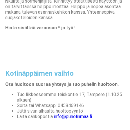
iskuilta ja sormenjäljiltä. Kiinnittyy staattisesti näyttöön ja
on tarvittaessa helppo irroittaa. Helppo ja nopea asentaa
mukana tulevan asennuskehikon kanssa. Yhteensopiva
suojakoteloiden kanssa.
Hinta sisältää varaosan * ja työ!
Kotinäppäimen vaihto
Ota huoltoon suoraa yhteys ja tuo puhelin huoltoon.
Tuo liikkeeseemme teiskontie 17, Tampere (1.10.25
alkaen)
Soita tai Whatsapp: 0458469146
Jätä sivun alhaalta huoltopyyntö
Laita sähköpostia
info@
puhelinmaa
.fi