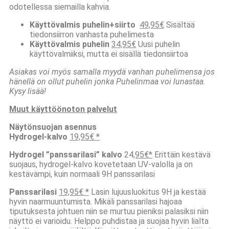
odotellessa siemailla kahvia.
Käyttövalmis puhelin+siirto
49,95€
Sisältää
tiedonsiirron vanhasta puhelimesta
Käyttövalmis puhelin
34,95€
Uusi puhelin
käyttövalmiiksi, mutta ei sisällä tiedonsiirtoa
Asiakas voi myös samalla myydä vanhan puhelimensa jos
hänellä on ollut puhelin jonka Puhelinmaa voi lunastaa.
Kysy lisää!
Muut käyttöönoton palvelut
Näytönsuojan asennus
Hydrogel-kalvo
19,95€ *
Hydrogel ”panssarilasi” kalvo
24
,95€*
Erittäin kestävä
suojaus, hydrogel-kalvo kovetetaan UV-valolla ja on
kestävämpi, kuin normaali 9H panssarilasi
Panssarilasi
19,95€ *
Lasin lujuusluokitus 9H ja kestää
hyvin naarmuuntumista. Mikäli panssarilasi hajoaa
tiputuksesta johtuen niin se murtuu pieniksi palasiksi niin
näyttö ei varioidu. Helppo puhdistaa ja suojaa hyvin lialta