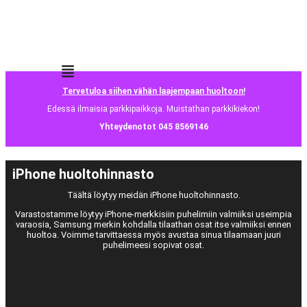
Tervetuloa siihen vähän laajempaan huoltoon!
Edessä ilmaisia parkkipaikkoja. Muistathan parkkikiekon!
Yhteydenotot 045 8569146
iPhone huoltohinnasto
Täältä löytyy meidän iPhone huoltohinnasto.
Varastostamme löytyy iPhone-merkkisiin puhelimiin valmiiksi useimpia
varaosia, Samsung merkin kohdalla tilaathan osat itse valmiiksi ennen
huoltoa. Voimme tarvittaessa myös avustaa sinua tilaamaan juuri
puhelimeesi sopivat osat.