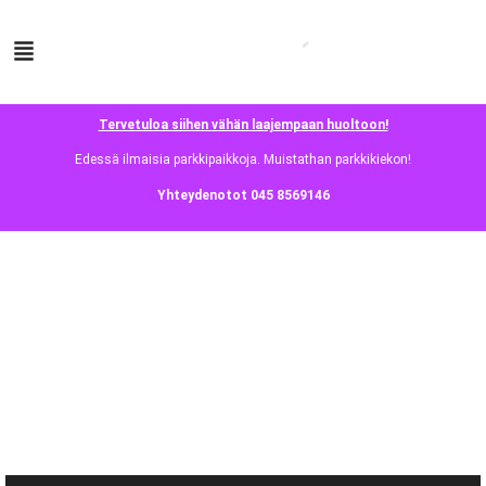
Tervetuloa siihen vähän laajempaan huoltoon!
Edessä ilmaisia parkkipaikkoja. Muistathan parkkikiekon!
Yhteydenotot 045 8569146
Selaa puhelimia akun kunnon mukaan