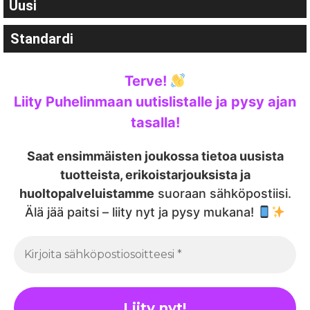
Uusi
Standardi
Terve!
Liity Puhelinmaan uutislistalle ja pysy ajan
tasalla!
Saat ensimmäisten joukossa tietoa uusista
tuotteista, erikoistarjouksista ja
huoltopalveluistamme
suoraan sähköpostiisi.
Älä jää paitsi – liity nyt ja pysy mukana!