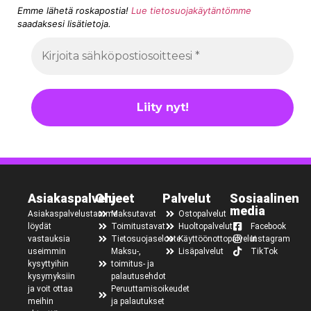
Emme lähetä roskapostia!
Lue tietosuojakäytäntömme
saadaksesi lisätietoja.
Asiakaspalvelu
Ohjeet
Palvelut
Sosiaalinen
media
Asiakaspalvelustamme
Maksutavat
Ostopalvelut
löydät
Toimitustavat
Huoltopalvelut
Facebook
vastauksia
Tietosuojaseloste
Käyttöönottopalvelut
Instagram
useimmin
Maksu-,
Lisäpalvelut
TikTok
kysyttyihin
toimitus- ja
kysymyksiin
palautusehdot
ja voit ottaa
Peruuttamisoikeudet
meihin
ja palautukset