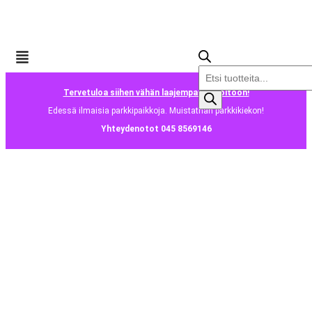
Tervetuloa siihen vähän laajempaan huoltoon!
Edessä ilmaisia parkkipaikkoja. Muistathan parkkikiekon!
Yhteydenotot 045 8569146
iPhone 15 Pro
Täältä löydät kaikki myytävänä olevat iPhone 15 Pro – puhelimet