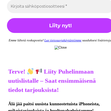
Emme lähetä roskapostia!
Lue tietosuojakäytäntömme
saadaksesi lisätietoja
Terve!
Liity Puhelinmaan
uutislistalle – Saat ensimmäisenä
tiedot tarjouksista!
Älä jää paitsi uusista kunnostetuista iPhoneista,
erikoistarjouksista ja huoltopalveluistamme!