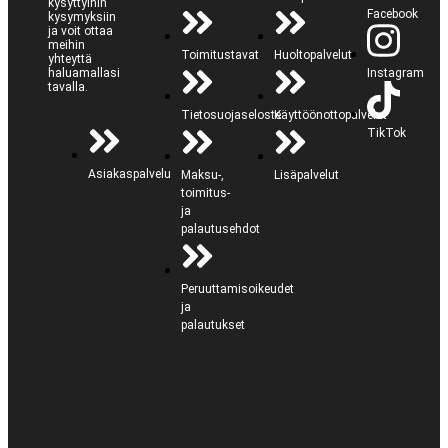
kysyttyihin
Facebook
kysymyksiin
ja voit ottaa
meihin
Toimitustavat
Huoltopalvelut
yhteyttä
haluamallasi
Instagram
tavalla.
Tietosuojaseloste
Käyttöönottopalvelut
TikTok
Asiakaspalvelu
Maksu-,
Lisäpalvelut
toimitus-
ja
palautusehdot
Peruuttamisoikeudet
ja
palautukset