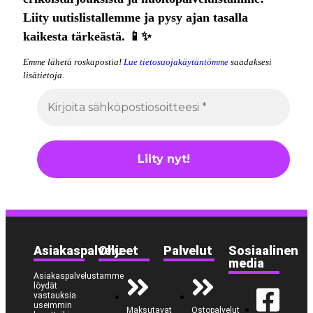
Liity uutislistallemme ja pysy ajan tasalla
kaikesta tärkeästä. 📱✨
Emme lähetä roskapostia!
Lue tietosuojakäytäntömme
saadaksesi
lisätietoja.
Asiakaspalvelu
Ohjeet
Palvelut
Sosiaalinen
media
Asiakaspalvelustamme
löydät
vastauksia
useimmin
Maksutavat
Ostopalvelut