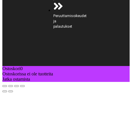
Peruuttamisoikeudet
ja
palautukset
Ostoskori
0
Ostoskorissa ei ole tuotteita
Jatka ostamista