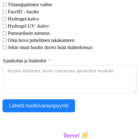
Virtanäppäimen vaihto
FaceID - huolto
Hydrogel-kalvo
Hydrogel UV -kalvo
Panssarilasin asennus
Oma kuva puhelimen takakanteen
Jokin muut huolto (kerro lisää lisätiedoissa)
Ajankohta ja lisätiedot
Lähetä huoltovarauspyyntö
Terve!