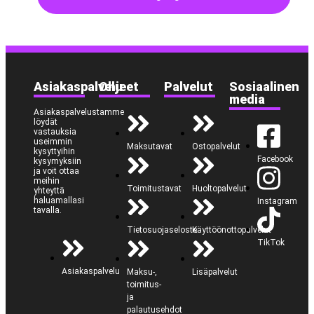
Asiakaspalvelu
Ohjeet
Palvelut
Sosiaalinen
media
Asiakaspalvelustamme
löydät
vastauksia
useimmin
Maksutavat
Ostopalvelut
kysyttyihin
Facebook
kysymyksiin
ja voit ottaa
meihin
Toimitustavat
Huoltopalvelut
yhteyttä
haluamallasi
Instagram
tavalla.
Tietosuojaseloste
Käyttöönottopalvelut
TikTok
Asiakaspalvelu
Maksu-,
Lisäpalvelut
toimitus-
ja
palautusehdot