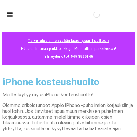
Tervetuloa siihen vähän laajempaan huoltoon!
Edessä ilmaisia parkkipaikkoja. Muistathan parkkikiekon!
Yhteydenotot 045 8569146
iPhone kosteushuolto​
Meiltä löytyy myös iPhone kosteushuolto!
Olemme erikoistuneet Apple iPhone -puhelimien korjauksiin ja
huoltoihin. Jos tarvitset apua muun merkkisen puhelimen
korjauksessa, autamme mielellämme oikeiden osien
tilaamisessa. Tutustu alla oleviin palveluihimme ja ota
yhteyttä, jos sinulla on kysyttävää tai haluat varata ajan.