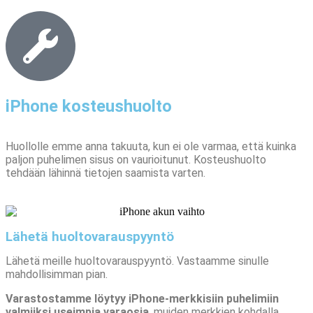
iPhone kosteushuolto​
Huollolle emme anna takuuta, kun ei ole varmaa, että kuinka
paljon puhelimen sisus on vaurioitunut. Kosteushuolto
tehdään lähinnä tietojen saamista varten.
Lähetä huoltovarauspyyntö
Lähetä meille huoltovarauspyyntö. Vastaamme sinulle
mahdollisimman pian.
Varastostamme löytyy iPhone-merkkisiin puhelimiin
valmiiksi useimpia varaosia
, muiden merkkien kohdalla