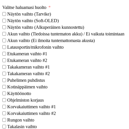
Valitse haluamasi huolto
Näytön vaihto (Tarvike)
Näytön vaihto (Soft-OLED)
Näytön vaihto (Alkuperäinen kunnostettu)
Akun vaihto (Tiedoissa tuntematon akku) / Ei vaikuta toimintaan
Akun vaihto (Ei ilmoita tuntemattomasta akusta)
Latausportin/mikrofonin vaihto
Etukameran vaihto #1
Etukameran vaihto #2
Takakameran vaihto #1
Takakameran vaihto #2
Puhelimen puhdistus
Kotinäppäimen vaihto
Käyttöönotto
Ohjelmiston korjaus
Korvakaiuttimen vaihto #1
Korvakaiuttimen vaihto #2
Rungon vaihto
Takalasin vaihto