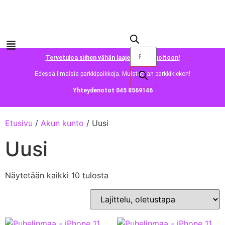
Tervetuloa siihen vähän laajempaan huoltoon!
Edessä ilmaisia parkkipaikkoja. Muistathan parkkikiekon!
Yhteydenotot 045 8569146
Etusivu
/
Akun kunto
/ Uusi
Uusi
Näytetään kaikki 10 tulosta