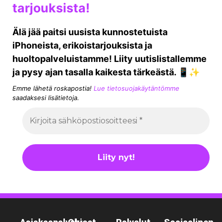
tarjouksista!
Älä jää paitsi uusista kunnostetuista
iPhoneista, erikoistarjouksista ja
huoltopalveluistamme! Liity uutislistallemme
ja pysy ajan tasalla kaikesta tärkeästä. 📱✨
Emme lähetä roskapostia!
Lue tietosuojakäytäntömme
saadaksesi lisätietoja.