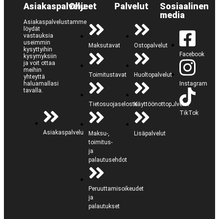
Asiakaspalvelu
Ohjeet
Palvelut
Sosiaalinen
media
Asiakaspalvelustamme
löydät
vastauksia
useimmin
Maksutavat
Ostopalvelut
kysyttyihin
Facebook
kysymyksiin
ja voit ottaa
meihin
Toimitustavat
Huoltopalvelut
yhteyttä
haluamallasi
Instagram
tavalla.
Tietosuojaseloste
Käyttöönottopalvelut
TikTok
Asiakaspalvelu
Maksu-,
Lisäpalvelut
toimitus-
ja
palautusehdot
Peruuttamisoikeudet
ja
palautukset