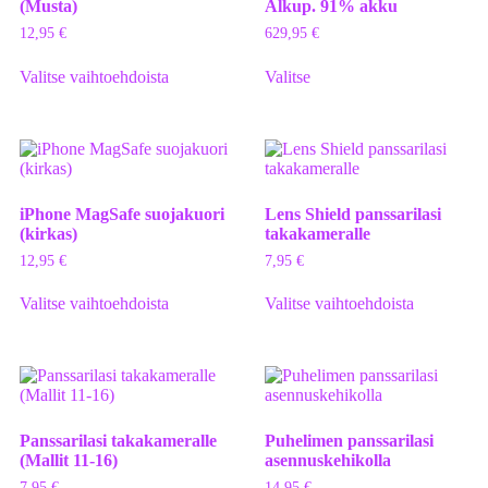
(Musta)
Alkup. 91% akku
12,95
€
629,95
€
Valitse vaihtoehdoista
Valitse
iPhone MagSafe suojakuori
Lens Shield panssarilasi
(kirkas)
takakameralle
12,95
€
7,95
€
Valitse vaihtoehdoista
Valitse vaihtoehdoista
Panssarilasi takakameralle
Puhelimen panssarilasi
(Mallit 11-16)
asennuskehikolla
7,95
€
14,95
€