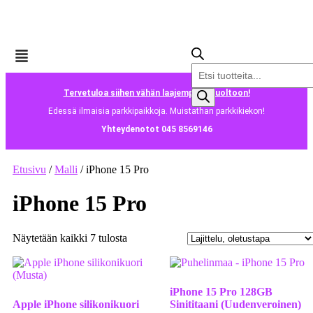
Tervetuloa siihen vähän laajempaan huoltoon!
Edessä ilmaisia parkkipaikkoja. Muistathan parkkikiekon!
Yhteydenotot 045 8569146
Etusivu
/
Malli
/ iPhone 15 Pro
iPhone 15 Pro
Näytetään kaikki 7 tulosta
iPhone 15 Pro 128GB
Apple iPhone silikonikuori
Sinititaani (Uudenveroinen)