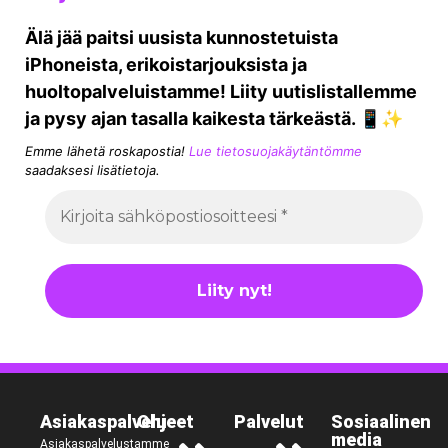
Älä jää paitsi uusista kunnostetuista
iPhoneista, erikoistarjouksista ja
huoltopalveluistamme! Liity uutislistallemme
ja pysy ajan tasalla kaikesta tärkeästä. 📱✨
Emme lähetä roskapostia!
Lue tietosuojakäytäntömme
saadaksesi lisätietoja.
Asiakaspalvelu
Ohjeet
Palvelut
Sosiaalinen
media
Asiakaspalvelustamme