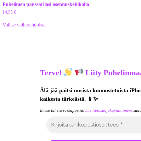
Puhelimen panssarilasi asennuskehikolla
14,95
€
Valitse vaihtoehdoista
Terve!
Liity Puhelinmaa
Älä jää paitsi uusista kunnostetuista iPho
kaikesta tärkeästä. 📱✨
Emme lähetä roskapostia!
Lue tietosuojakäytäntömme
saad