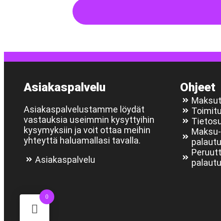
Asiakaspalvelu
Ohjeet
Maksut
Asiakaspalvelustamme löydät
Toimit
vastauksia useimmin kysyttyihin
Tietos
kysymyksiin ja voit ottaa meihin
Maksu-,
yhteyttä haluamallasi tavalla.
palaut
Peruutt
Asiakaspalvelu
palaut
0