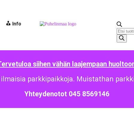
Info
Tervetuloa siihen vähän laajempaan huoltoon
ilmaisia parkkipaikkoja. Muistathan parkk
Yhteydenotot 045 8569146