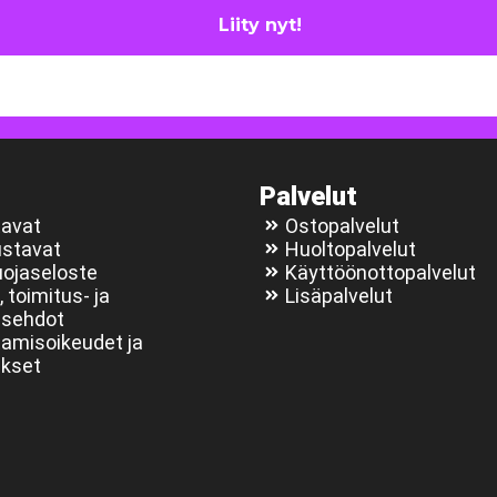
Palvelut
avat
Ostopalvelut
ustavat
Huoltopalvelut
uojaseloste
Käyttöönottopalvelut
 toimitus- ja
Lisäpalvelut
usehdot
amisoikeudet ja
ukset