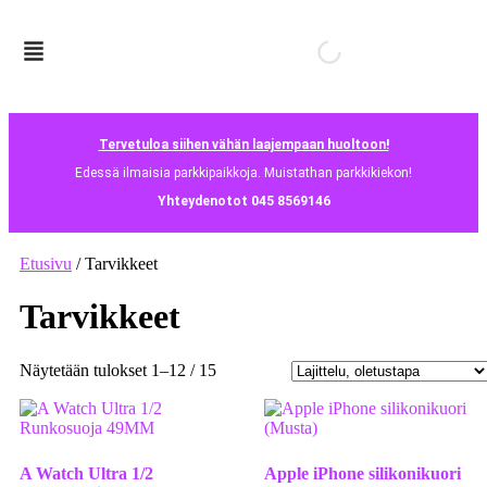
Tervetuloa siihen vähän laajempaan huoltoon!
Edessä ilmaisia parkkipaikkoja. Muistathan parkkikiekon!
Yhteydenotot 045 8569146
Etusivu
/ Tarvikkeet
Tarvikkeet
Näytetään tulokset 1–12 / 15
A Watch Ultra 1/2
Apple iPhone silikonikuori