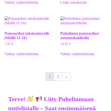
Valitse vaihtoehdoista
Lisää ostoskoriin
Panssarilasi takakameralle
Puhelimen panssarilasi
(Mallit 11-16)
asennuskehikolla
7,95
€
14,95
€
Valitse vaihtoehdoista
Valitse vaihtoehdoista
1
2
→
Terve!
Liity Puhelinmaan
uutislistalle – Saat ensimmäisenä