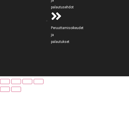
ja
palautusehdot
Peruuttamisoikeudet
ja
palautukset