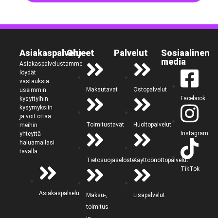
Asiakaspalvelu
Ohjeet
Palvelut
Sosiaalinen
media
Asiakaspalvelustamme
löydät
vastauksia
Maksutavat
Ostopalvelut
useimmin
Facebook
kysyttyihin
kysymyksiin
ja voit ottaa
Toimitustavat
Huoltopalvelut
meihin
Instagram
yhteyttä
haluamallasi
tavalla.
Tietosuojaseloste
Käyttöönottopalvelut
TikTok
Asiakaspalvelu
Maksu-,
Lisäpalvelut
toimitus-