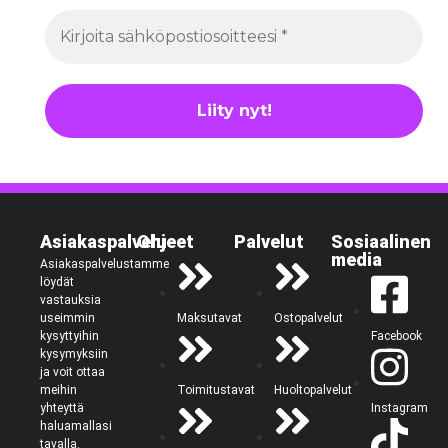
Asiakaspalvelu
Ohjeet
Palvelut
Sosiaalinen
media
Asiakaspalvelustamme
löydät
vastauksia
Maksutavat
Ostopalvelut
useimmin
Facebook
kysyttyihin
kysymyksiin
ja voit ottaa
Toimitustavat
Huoltopalvelut
meihin
Instagram
yhteyttä
haluamallasi
tavalla.