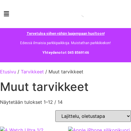
Tervetuloa siihen vähän laajempaan huoltoon!
Edessä ilmaisia parkkipaikkoja. Muistathan parkkikiekon!
Yhteydenotot 045 8569146
Etusivu
/
Tarvikkeet
/ Muut tarvikkeet
Muut tarvikkeet
Näytetään tulokset 1–12 / 14