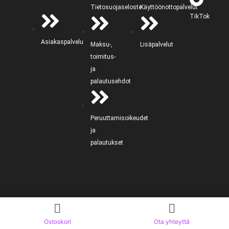
Tietosuojaseloste
Käyttöönottopalvelut
TikTok
Asiakaspalvelu
Maksu-,
Lisäpalvelut
toimitus-
ja
palautusehdot
Peruuttamisoikeudet
ja
palautukset
Ostoskori
Ota yhteyttä