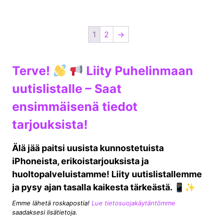
1
2
→
Terve!
Liity Puhelinmaan
uutislistalle – Saat
ensimmäisenä tiedot
tarjouksista!
Älä jää paitsi uusista kunnostetuista
iPhoneista, erikoistarjouksista ja
huoltopalveluistamme! Liity uutislistallemme
ja pysy ajan tasalla kaikesta tärkeästä. 📱✨
Emme lähetä roskapostia!
Lue tietosuojakäytäntömme
saadaksesi lisätietoja.