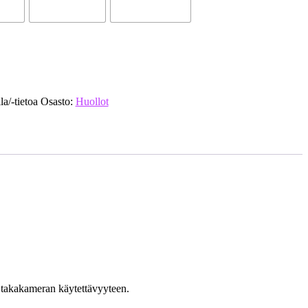
la/-tietoa
Osasto:
Huollot
i takakameran käytettävyyteen.