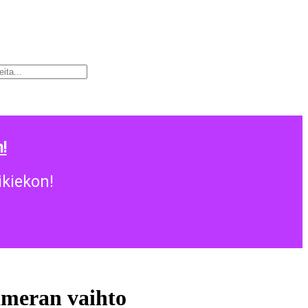
!
ikiekon!
ameran vaihto