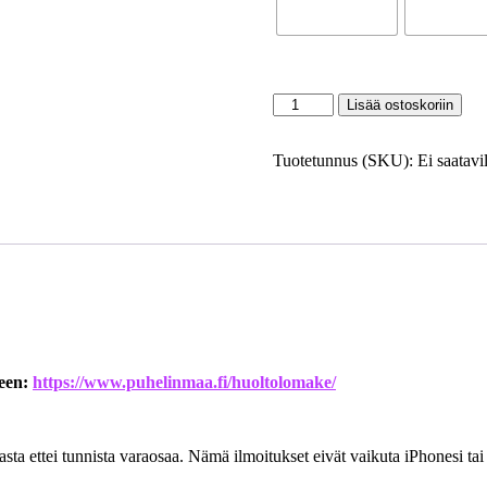
Lisää ostoskoriin
Tuotetunnus (SKU):
Ei saatavil
keen:
https://www.puhelinmaa.fi/huoltolomake/
a ettei tunnista varaosaa. Nämä ilmoitukset eivät vaikuta iPhonesi ta