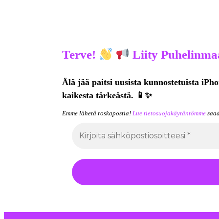
Terve!
Liity Puhelinmaa
Älä jää paitsi uusista kunnostetuista iPho
kaikesta tärkeästä. 📱✨
Emme lähetä roskapostia!
Lue tietosuojakäytäntömme
saad