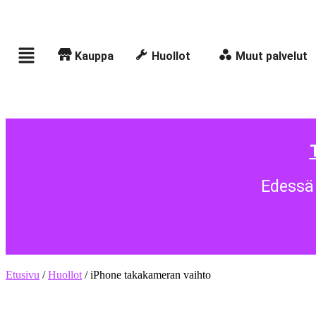
Kauppa
Huollot
Muut palvelut
Edessä 
Etusivu
/
Huollot
/ iPhone takakameran vaihto