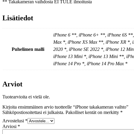
** Takakameran vaihdosta EI TULE ilmoitusta
Lisätiedot
iPhone 6 **, iPhone 6+ **, iPhone 6S **
Max *, iPhone XS Max **, iPhone XR *, i
Puhelimen malli
2020 *, iPhone SE 2022 *, iPhone 12 Mini
iPhone 13 Mini *, iPhone 13 Mini **, iPh
iPhone 14 Pro *, iPhone 14 Pro Max *
Arviot
Tuotearvioita ei vielä ole.
Kirjoita ensimmäinen arvio tuotteelle “iPhone takakameran vaihto”
Sähköpostiosoitettasi ei julkaista.
Pakolliset kentät on merkitty
*
Arvostelusi
*
Arviosi
*