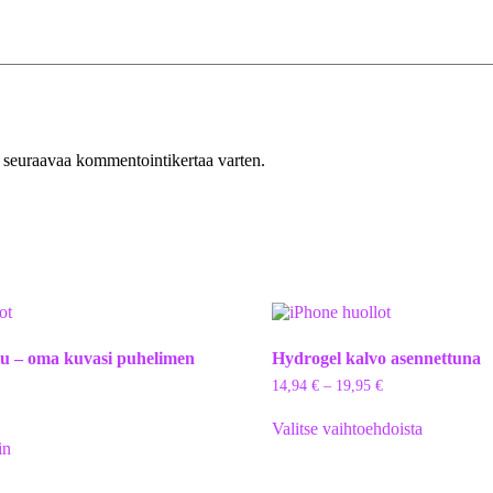
n seuraavaa kommentointikertaa varten.
lu – oma kuvasi puhelimen
Hydrogel kalvo asennettuna
14,94
€
–
19,95
€
Valitse vaihtoehdoista
in