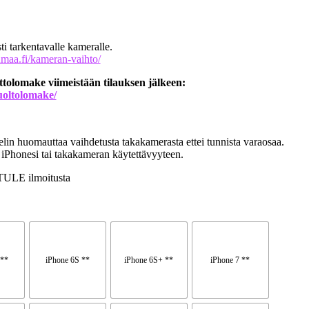
ti tarkentavalle kameralle.
maa.fi/kameran-vaihto/
tolomake viimeistään tilauksen jälkeen:
uoltolomake/
in huomauttaa vaihdetusta takakamerasta ettei tunnista varaosaa.
 iPhonesi tai takakameran käytettävyyteen.
TULE ilmoitusta
 **
iPhone 6S **
iPhone 6S+ **
iPhone 7 **