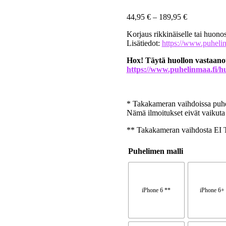
44,95
€
–
189,95
€
Korjaus rikkinäiselle tai huonos
Lisätiedot:
https://www.puhelin
Hox! Täytä huollon vastaanot
https://www.puhelinmaa.fi/h
* Takakameran vaihdoissa puhel
Nämä ilmoitukset eivät vaikuta
** Takakameran vaihdosta EI 
Puhelimen malli
iPhone 6 **
iPhone 6+