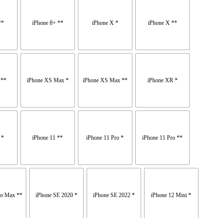
**
iPhone 8+ **
iPhone X *
iPhone X **
 **
iPhone XS Max *
iPhone XS Max **
iPhone XR *
 *
iPhone 11 **
iPhone 11 Pro *
iPhone 11 Pro **
ro Max **
iPhone SE 2020 *
iPhone SE 2022 *
iPhone 12 Mini *