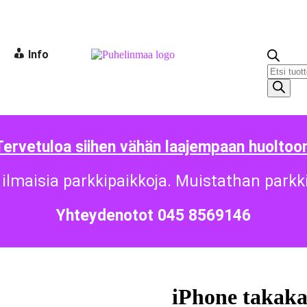
Info
Tervetuloa siihen vähän laajempaan huoltoon
ilmaisia parkkipaikkoja. Muistathan parkk
Yhteydenotot 045 8569146
iPhone takak