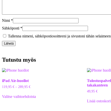
Nimi
*
Sähköposti
*
Tallenna nimeni, sähköpostiosoitteeni ja sivustoni tähän selaimee
Tutustu myös
iPad Air-huollot
Tulostuspalve
takakanteen
119,95
€
–
289,95
€
49,95
€
Valitse vaihtoehdoista
Lisää ostoskori