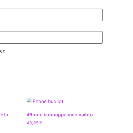
en.
ihto
iPhone kotinäppäimen vaihto
49,95
€