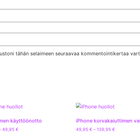
ivustoni tähän selaimeen seuraavaa kommentointikertaa vart
men käyttöönotto
iPhone korvakaiuttimen va
–
49,95
€
49,95
€
–
139,95
€