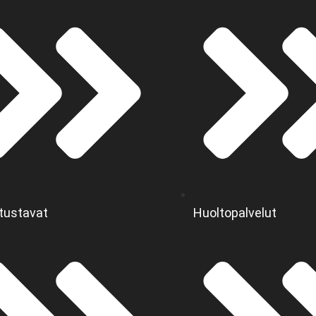
tustavat
Huoltopalvelut