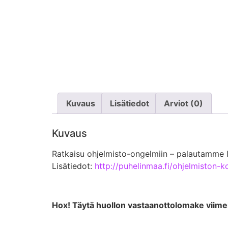
Kuvaus
Lisätiedot
Arviot (0)
Kuvaus
Ratkaisu ohjelmisto-ongelmiin – palautamme l
Lisätiedot:
http://puhelinmaa.fi/ohjelmiston-k
Hox! Täytä huollon vastaanottolomake viimei