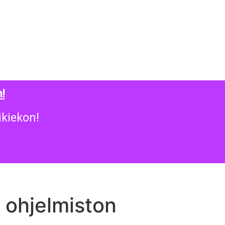
!
ikiekon!
 ohjelmiston