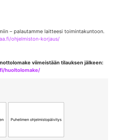
miin – palautamme laitteesi toimintakuntoon.
aa.fi/ohjelmiston-korjaus/
nottolomake viimeistään tilauksen jälkeen:
fi/huoltolomake/
en
Puhelimen ohjelmistopäivitys