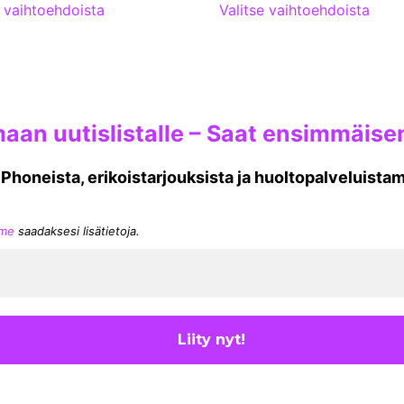
e vaihtoehdoista
Valitse vaihtoehdoista
aan uutislistalle – Saat ensimmäisen
 iPhoneista, erikoistarjouksista ja huoltopalveluista
mme
saadaksesi lisätietoja.