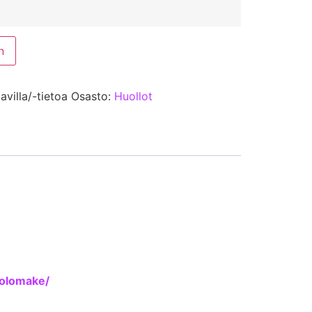
n
avilla/-tietoa
Osasto:
Huollot
tolomake/