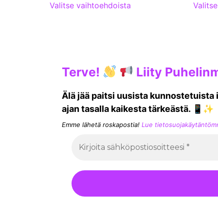
Valitse vaihtoehdoista
Valits
Terve!
Liity Puhelinm
Älä jää paitsi uusista kunnostetuista
ajan tasalla kaikesta tärkeästä. 📱✨
Emme lähetä roskapostia!
Lue tietosuojakäytäntö