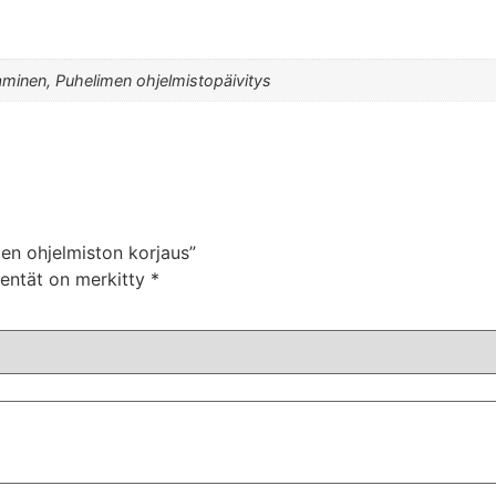
aminen, Puhelimen ohjelmistopäivitys
men ohjelmiston korjaus”
kentät on merkitty
*