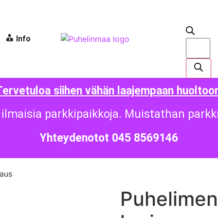
Info
Tervetuloa siihen vähän laajempaan huoltoon
ilmaisia parkkipaikkoja. Muistathan parkk
Yhteydenotot 045 8569146
jaus
Puhelimen