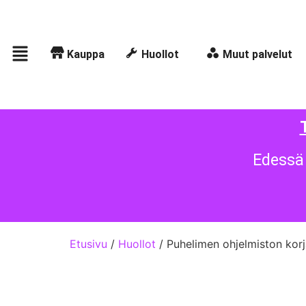
Kauppa
Huollot
Muut palvelut
Edessä 
Etusivu
/
Huollot
/ Puhelimen ohjelmiston kor