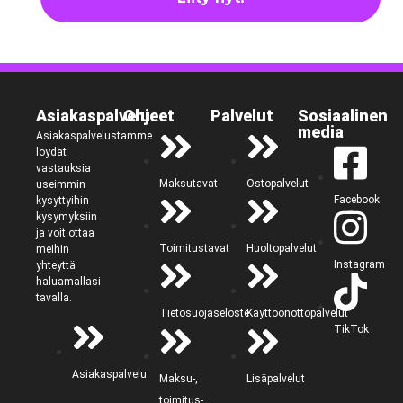
Asiakaspalvelu
Ohjeet
Palvelut
Sosiaalinen
media
Asiakaspalvelustamme
löydät
vastauksia
Maksutavat
Ostopalvelut
useimmin
Facebook
kysyttyihin
kysymyksiin
ja voit ottaa
Toimitustavat
Huoltopalvelut
meihin
Instagram
yhteyttä
haluamallasi
tavalla.
Tietosuojaseloste
Käyttöönottopalvelut
TikTok
Asiakaspalvelu
Maksu-,
Lisäpalvelut
toimitus-