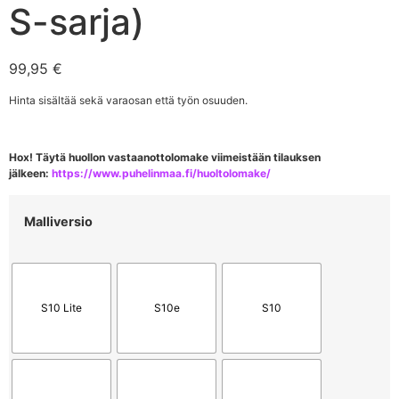
S-sarja)
99,95
€
Hinta sisältää sekä varaosan että työn osuuden.
Hox! Täytä huollon vastaanottolomake viimeistään tilauksen
jälkeen:
https://www.puhelinmaa.fi/huoltolomake/
Malliversio
S10 Lite
S10e
S10