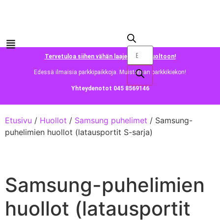
Tervetuloa siihen vähän laajempaan huoltoon!
Edessä ilmaisia parkkipaikkoja. Muistathan parkkikiekon!
Yhteydenotot 045 8569146
Etusivu
/
Huollot
/
Samsung puhelimet
/ Samsung-
puhelimien huollot (latausportit S-sarja)
Samsung-puhelimien
huollot (latausportit