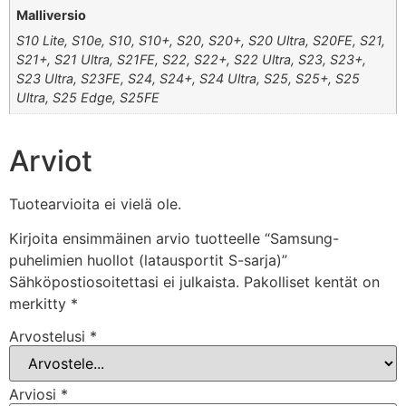
Malliversio
S10 Lite, S10e, S10, S10+, S20, S20+, S20 Ultra, S20FE, S21,
S21+, S21 Ultra, S21FE, S22, S22+, S22 Ultra, S23, S23+,
S23 Ultra, S23FE, S24, S24+, S24 Ultra, S25, S25+, S25
Ultra, S25 Edge, S25FE
Arviot
Tuotearvioita ei vielä ole.
Kirjoita ensimmäinen arvio tuotteelle “Samsung-
puhelimien huollot (latausportit S-sarja)”
Sähköpostiosoitettasi ei julkaista.
Pakolliset kentät on
merkitty
*
Arvostelusi
*
Arviosi
*