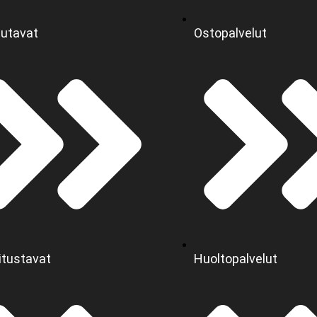
utavat
Ostopalvelut
itustavat
Huoltopalvelut