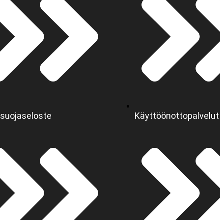
osuojaseloste
Käyttöönottopalvelut