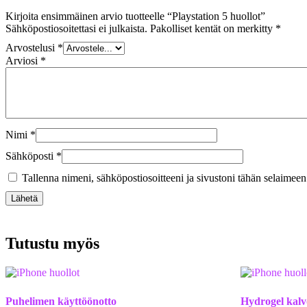
Kirjoita ensimmäinen arvio tuotteelle “Playstation 5 huollot”
Sähköpostiosoitettasi ei julkaista.
Pakolliset kentät on merkitty
*
Arvostelusi
*
Arviosi
*
Nimi
*
Sähköposti
*
Tallenna nimeni, sähköpostiosoitteeni ja sivustoni tähän selaimee
Tutustu myös
Puhelimen käyttöönotto
Hydrogel kalv