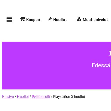
Kauppa
Huollot
Muut palvelut
Edessä 
Etusivu
/
Huollot
/
Pelikonsolit
/ Playstation 5 huollot