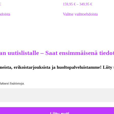
€
159,95
€
–
349,95
€
hdoista
Valitse vaihtoehdoista
n uutislistalle – Saat ensimmäisenä tiedot
neista, erikoistarjouksista ja huoltopalveluistamme! Liity 
aksesi lisätietoja.