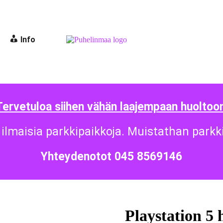
Info
Tervetuloa siihen vähän laajempaan huoltoon
ilmaisia parkkipaikkoja. Muistathan parkk
Yhteydenotot 045 8569146
Playstation 5 