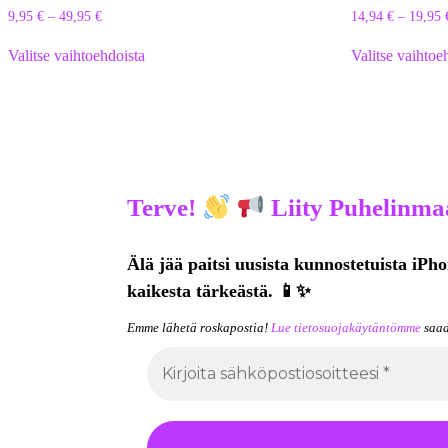
9,95
€
–
49,95
€
14,94
€
–
19,95
Valitse vaihtoehdoista
Valitse vaihtoe
Terve!
Liity Puhelinmaa
Älä jää paitsi uusista kunnostetuista iPho
kaikesta tärkeästä. 📱✨
Emme lähetä roskapostia!
Lue tietosuojakäytäntömme
saad