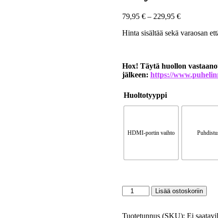
79,95
€
–
229,95
€
Hinta sisältää sekä varaosan et
Hox! Täytä huollon vastaanot
jälkeen:
https://www.puhelin
Huoltotyyppi
HDMI-portin vaihto
Puhdistu
Lisää ostoskoriin
Tuotetunnus (SKU):
Ei saatavil