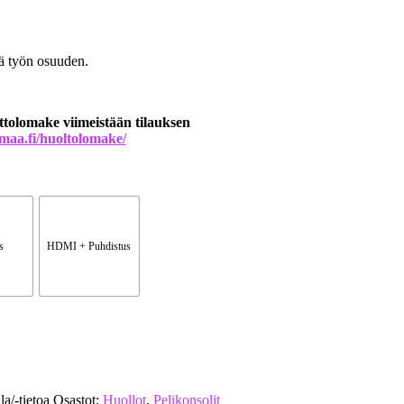
tä työn osuuden.
tolomake viimeistään tilauksen
maa.fi/huoltolomake/
s
HDMI + Puhdistus
la/-tietoa
Osastot:
Huollot
,
Pelikonsolit