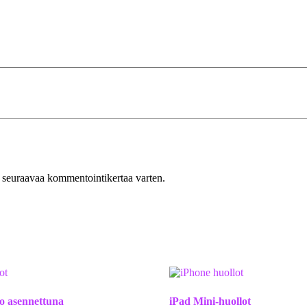
n seuraavaa kommentointikertaa varten.
o asennettuna
iPad Mini-huollot